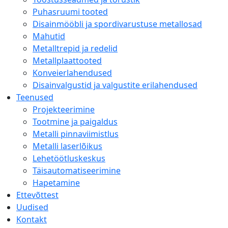
Puhasruumi tooted
Disainmööbli ja spordivarustuse metallosad
Mahutid
Metalltrepid ja redelid
Metallplaattooted
Konveierlahendused
Disainvalgustid ja valgustite erilahendused
Teenused
Projekteerimine
Tootmine ja paigaldus
Metalli pinnaviimistlus
Metalli laserlõikus
Lehetöötluskeskus
Täisautomatiseerimine
Hapetamine
Ettevõttest
Uudised
Kontakt