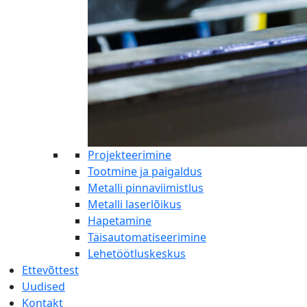
Projekteerimine
Tootmine ja paigaldus
Metalli pinnaviimistlus
Metalli laserlõikus
Hapetamine
Täisautomatiseerimine
Lehetöötluskeskus
Ettevõttest
Uudised
Kontakt