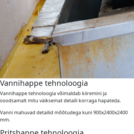
Vannihappe tehnoloogia
Vannihappe tehnoloogia võimaldab kiiremini ja
soodsamalt mitu väiksemat detaili korraga hapateda.
Vanni mahuvad detailid mõõtudega kuni 900x2400x2400
mm.
Pritshappe tehnoloogia