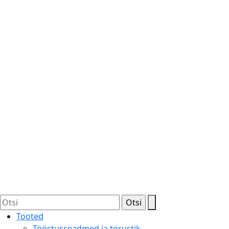
Tooted
Tööstusseadmed ja torustik