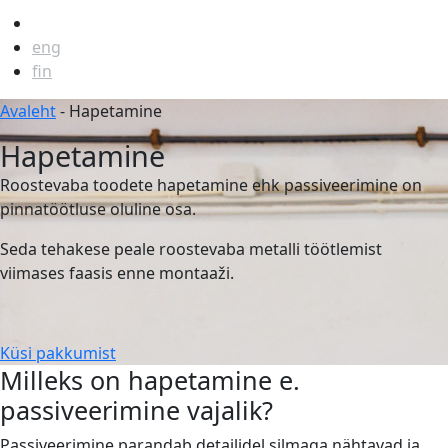
est
eng
fin
Avaleht
-
Hapetamine
Hapetamine
Roostevaba toodete hapetamine ehk passiveerimine on
pinnatöötluse oluline osa.
Seda tehakese peale roostevaba metalli töötlemist
viimases faasis enne montaaži.
Küsi pakkumist
Milleks on hapetamine e.
passiveerimine vajalik?
Passiveerimine parandab detailidel silmaga nähtavad ja