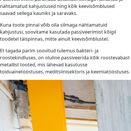
nähtamatud kahjustused ning kõik keevisõmblused
saavad sellega kauniks ja säravaks.
Kuna toote pinnal võib olla silmaga nähtamatuid
kahjustusi, soovitame kasutada passiveerimist kõigil
toodetel täispinnas, mitte ainult keevisõmblustel.
Et tagada parim soovitud tulemus bakteri- ja
roostekindluses, on oluline passiveerida kõik roostevabast
metallist tooted, mis lähevad kasutusse
toiduainetööstuses, meditsiinisektoris ja keemiatööstuses.