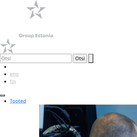
est
eng
fin
Tooted